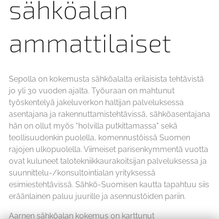
sähköalan
ammattilaiset
Sepolla on kokemusta sähköalalta erilaisista tehtävistä
jo yli 30 vuoden ajalta. Työuraan on mahtunut
työskentelyä jakeluverkon haltijan palveluksessa
asentajana ja rakennuttamistehtävissä, sähköasentajana
hän on ollut myös "holvilla putkittamassa" sekä
teollisuudenkin puolella, komennustöissä Suomen
rajojen ulkopuolella. Viimeiset parisenkymmentä vuotta
ovat kuluneet talotekniikkaurakoitsijan palveluksessa ja
suunnittelu-/konsultointialan yrityksessä
esimiestehtävissä. Sähkö-Suomisen kautta tapahtuu siis
eräänlainen paluu juurille ja asennustöiden pariin.
Aarnen sähköalan kokemus on karttunut